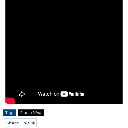
Tags
Fradio Νέα#
Share This