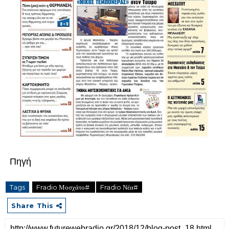
Πηγή
Tags
Fradio Μοσχάτο#
Fradio Νέα#
Share This