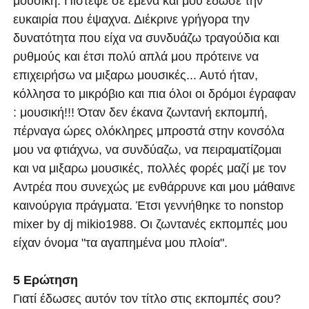
μουσική. Πίστεψε σε εμένα και μου έδωσε την
ευκαιρία που έψαχνα. Διέκρινε γρήγορα την
δυνατότητα που είχα να συνδυάζω τραγούδια και
ρυθμούς και έτσι πολύ απλά μου πρότεινε να
επιχειρήσω να μιξαρω μουσικές... Αυτό ήταν,
κόλλησα το μικρόβιο και πια όλοι οι δρόμοι έγραφαν
: μουσική!!! Όταν δεν έκανα ζωντανή εκπομπή,
πέρναγα ώρες ολόκληρες μπροστά στην κονσόλα
μου να φτιάχνω, να συνδύαζω, να πειραματίζομαι
και να μιξαρω μουσικές, πολλές φορές μαζί με τον
Αντρέα που συνεχώς με ενθάρρυνε και μου μάθαινε
καινούργια πράγματα. Έτσι γεννήθηκε το nonstop
mixer by dj mikio1988. Οι ζωντανές εκπομπές μου
είχαν όνομα "τα αγαπημένα μου πλοία".
5 Ερώτηση
Γιατί έδωσες αυτόν τον τίτλο στις εκπομπές σου?