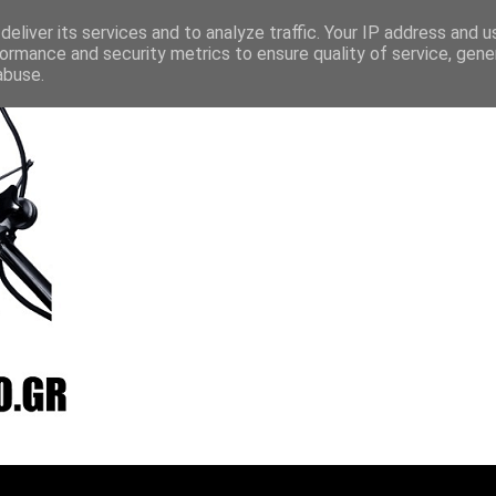
layer
Vradio
Live24
Streamee
Online Radio Box
eliver its services and to analyze traffic. Your IP address and 
ormance and security metrics to ensure quality of service, gen
abuse.