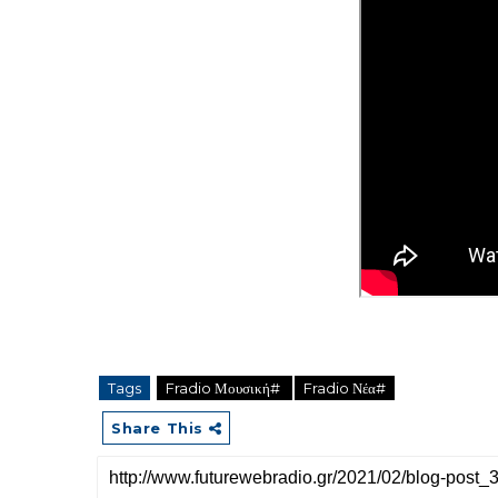
Tags
Fradio Μουσική#
Fradio Νέα#
Share This