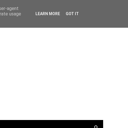
PortalRadio
Tunein.com
Keepone.net
user-agent
erate usage
LEARN MORE
GOT IT