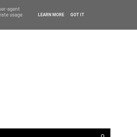
PortalRadio
Tunein.com
Keepone.net
user-agent
erate usage
LEARN MORE
GOT IT