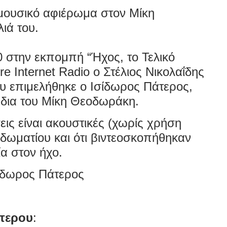
 μουσικό αφιέρωμα στον Μίκη
ιά του.
0 στην εκπομπή “Ήχος, το Τελικό
e Internet Radio o Στέλιος Νικολαΐδης
υ επιμελήθηκε ο Ισίδωρος Πάτερος,
ύδια του Μίκη Θεοδωράκη.
σεις είναι ακουστικές (χωρίς χρήση
δωματίου και ότι βιντεοσκοπήθηκαν
α στον ήχο.
σίδωρος Πάτερος
τερου
: