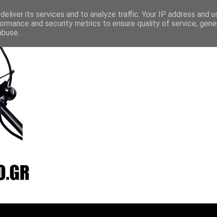
layer
Vradio
Live24
Streamee
Online Radio Box
eliver its services and to analyze traffic. Your IP address and 
ormance and security metrics to ensure quality of service, gen
abuse.