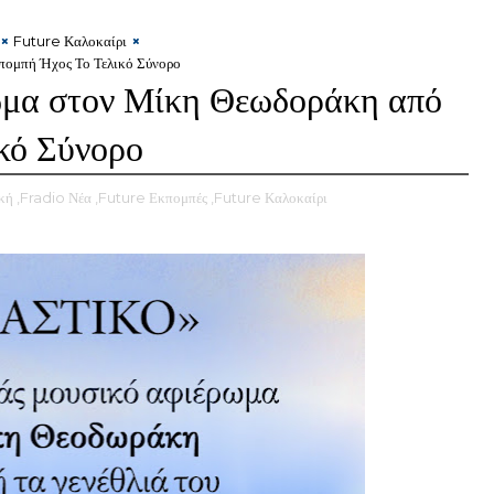
Future Καλοκαίρι
πομπή Ήχος Το Τελικό Σύνορο
ωμα στον Μίκη Θεωδοράκη από
κό Σύνορο
κή
,Fradio Νέα
,Future Εκπομπές
,Future Καλοκαίρι