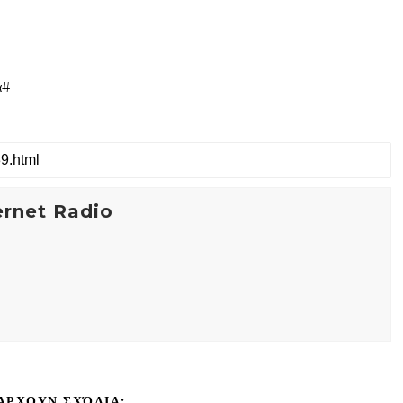
α#
ernet Radio
ΆΡΧΟΥΝ ΣΧΌΛΙΑ: