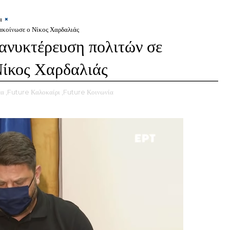
α
νακοίνωσε ο Νίκος Χαρδαλιάς
ιανυκτέρευση πολιτών σε
Νίκος Χαρδαλιάς
έα
,Future Καλοκαίρι
,Future Κοινωνία