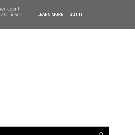
PortalRadio
Tunein.com
Keepone.net
user-agent
erate usage
LEARN MORE
GOT IT