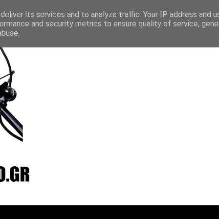
layer
Vradio
Live24
Streamee
Online Radio Box
eliver its services and to analyze traffic. Your IP address and 
ormance and security metrics to ensure quality of service, gen
abuse.