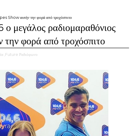
ppes Show αυτήν την φορά από τροχόσπιτο
 ο μεγάλος ραδιομαραθόνιος
την φορά από τροχόσπιτο
έα
,Future Ραδιόφωνο