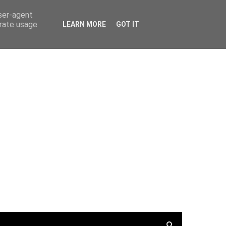
PortalRadio
Tunein.com
Keepone.net
user-agent
erate usage
LEARN MORE
GOT IT