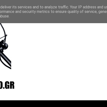
layer
Vradio
Live24
Streamee
Online Radio Box
eliver its services and to analyze traffic. Your IP address and 
ormance and security metrics to ensure quality of service, gen
abuse.