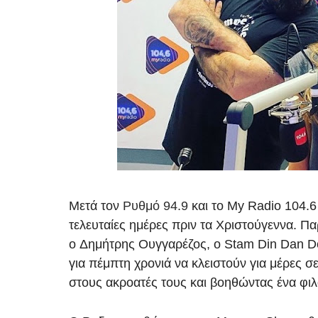
Μετά τον
Ρυθμό 94.9
και το
My Radio 104.6
τελευταίες ημέρες πριν τα
Χριστούγεννα
. Πα
ο
Δημήτρης Ουγγαρέζος
, ο
Stam Din Dan D
για
πέμπτη
χρονιά να κλειστούν για
μέρες
σε
στους
ακροατές
τους και βοηθώντας ένα
φι