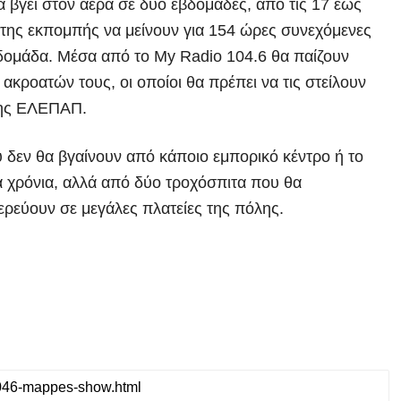
 βγει στον αέρα σε δύο εβδομάδες, από τις
17 έως
 της εκπομπής να μείνουν για
154 ώρες
συνεχόμενες
βδομάδα
. Μέσα από το
My Radio 104.6
θα παίζουν
ακροατών τους, οι οποίοι θα πρέπει να τις στείλουν
της
ΕΛΕΠΑΠ
.
 δεν θα βγαίνουν από κάποιο
εμπορικό κέντρο
ή το
α χρόνια, αλλά από
δύο τροχόσπιτα
που θα
τερεύουν σε μεγάλες
πλατείες
της πόλης.