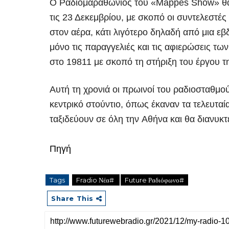
Ο Ραδιομαραθώνιος του
«Mappes Show»
θα
τις 23 Δεκεμβρίου
, με σκοπό οι συντελεστές
στον αέρα, κάτι λιγότερο δηλαδή από
μια ε
μόνο τις
παραγγελιές
και τις
αφιερώσεις
των 
στο
19811
με σκοπό τη στήριξη του έργου 
Αυτή τη χρονιά οι
πρωινοί
του ραδιοσταθμού
κεντρικό
στούντιο
, όπως έκαναν τα τελευταί
ταξιδεύουν σε όλη την
Αθήνα
και θα διανυκ
Πηγή
Tags
Fradio Νέα#
Future Ραδιόφωνο#
Share This