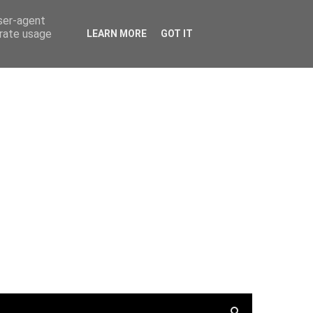
PortalRadio
Tunein.com
Keepone.net
user-agent
erate usage
LEARN MORE
GOT IT