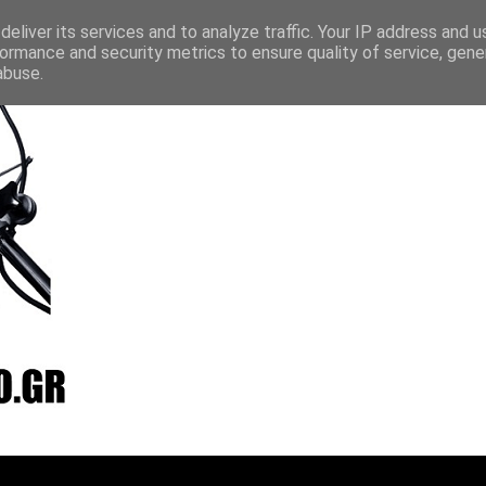
layer
Vradio
Live24
Streamee
Online Radio Box
eliver its services and to analyze traffic. Your IP address and 
ormance and security metrics to ensure quality of service, gen
abuse.