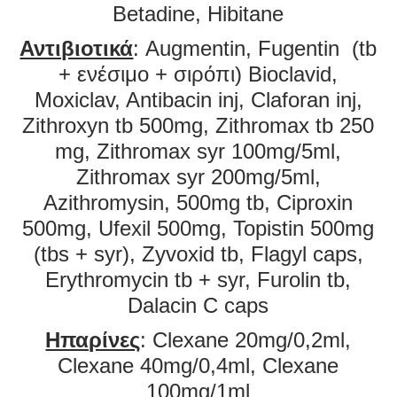
Betadine, Hibitane
Αντιβιοτικά
: Augmentin, Fugentin (tb
+ ενέσιμο + σιρόπι) Bioclavid,
Moxiclav, Antibacin inj, Claforan inj,
Zithroxyn tb 500mg, Zithromax tb 250
mg, Zithromax syr 100mg/5ml,
Zithromax syr 200mg/5ml,
Azithromysin, 500mg tb, Ciproxin
500mg, Ufexil 500mg, Topistin 500mg
(tbs + syr), Zyvoxid tb, Flagyl caps,
Erythromycin tb + syr, Furolin tb,
Dalacin C caps
Ηπαρίνες
: Clexane 20mg/0,2ml,
Clexane 40mg/0,4ml, Clexane
100mg/1ml