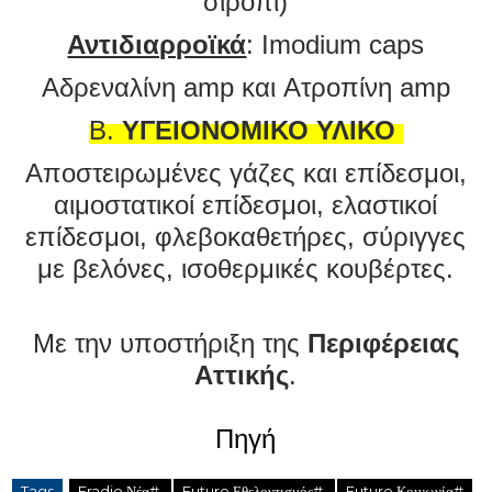
σιρόπι)
Αντιδιαρροϊκά
: Imodium caps
Αδρεναλίνη amp και Ατροπίνη amp
Β.
ΥΓΕΙΟΝΟΜΙΚΟ ΥΛΙΚΟ
Αποστειρωμένες γάζες και επίδεσμοι,
αιμοστατικοί επίδεσμοι, ελαστικοί
επίδεσμοι, φλεβοκαθετήρες, σύριγγες
με βελόνες, ισοθερμικές κουβέρτες.
Με την υποστήριξη της
Περιφέρειας
Αττικής
.
Πηγή
Tags
Fradio Νέα#
Future Εθελοντισμός#
Future Κοινωνία#