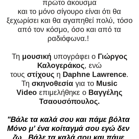
πρώτο άκουσμα
και το μόνο σίγουρο είναι ότι
θα
ξεχωρίσει
και θα αγαπηθεί πολύ,
τόσο
από τον κόσμο, όσο και από τα
ραδιόφωνα.
!
Τη
μουσική
υπογράφει ο
Γιώργος
Καλογεράκος
, ενώ
τους
στίχους
η
Daphne Lawrence
.
Τη
σκηνοθεσία
για το
Music
Video
επιμελήθηκε ο
Βαγγέλης
Τσαουσόπουλος.
"Βάλε τα καλά σου και πάμε βόλτα 
Μόνο μ’ ένα κοίταγμά σου εγώ δεν 
ζω.. Βάλε τα καλά σου και πάμε 