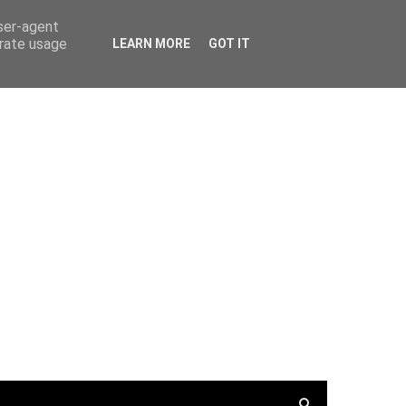
PortalRadio
Tunein.com
Keepone.net
user-agent
erate usage
LEARN MORE
GOT IT