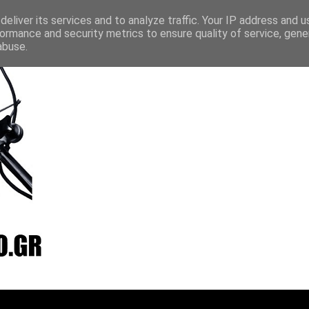
layer
Vradio
Live24
Streamee
Online Radio Box
eliver its services and to analyze traffic. Your IP address and 
ormance and security metrics to ensure quality of service, gen
abuse.