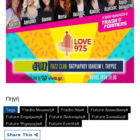
Πηγή
Tags
Fradio Μουσική#
Fradio Νέα#
Future Διασκέδαση#
Future Ενημέρωση#
Future Πολιτισμός#
Future Συναυλίες#
Future Ψυχαγωγία#
Future Events#
Share This