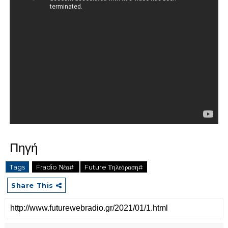
Πηγή
Tags
Fradio Νέα#
Future Τηλεόραση#
Share This