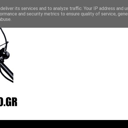
layer
Vradio
Live24
Streamee
Online Radio Box
eliver its services and to analyze traffic. Your IP address and 
ormance and security metrics to ensure quality of service, gen
abuse.