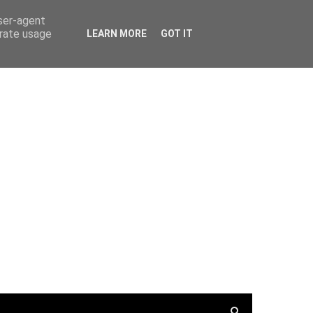
PortalRadio
Tunein.com
Keepone.net
user-agent
erate usage
LEARN MORE
GOT IT