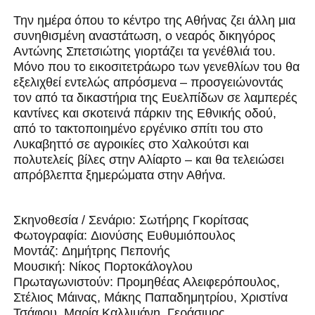
Την ημέρα όπου το κέντρο της Αθήνας ζει άλλη μια
συνηθισμένη αναστάτωση, ο νεαρός δικηγόρος
Αντώνης Σπετσιώτης γιορτάζει τα γενέθλιά του.
Μόνο που το εικοσιτετράωρο των γενεθλίων του θα
εξελιχθεί εντελώς απρόσμενα – προσγειώνοντάς
τον από τα δικαστήρια της Ευελπίδων σε λαμπερές
καντίνες και σκοτεινά πάρκιν της Εθνικής οδού,
από το τακτοποιημένο εργένικο σπίτι του στο
Λυκαβηττό σε αγροικίες στο Χαλκούτσι και
πολυτελείς βίλες στην Αλίαρτο – και θα τελειώσει
απρόβλεπτα ξημερώματα στην Αθήνα.
Σκηνοθεσία / Σενάριο:
Σωτήρης Γκορίτσας
Φωτογραφία:
Διονύσης Ευθυμιόπουλος
Μοντάζ:
Δημήτρης Πεπονής
Μουσική:
Νίκος Πορτοκάλογλου
Πρωταγωνιστούν:
Προμηθέας Αλειφερόπουλος,
Στέλιος Μάινας, Μάκης Παπαδημητρίου, Χριστίνα
Τσάφου, Μαρία Καλλιμάνη, Γεράσιμος