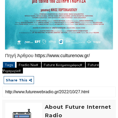
Πηγή Άρθρου
https://www.culturenow.gr/
Tags
Fradio Νέα#
Future Κινηματογράφος#
Future
Ψυχαγωγία#
Share This
About Future Internet
Radio