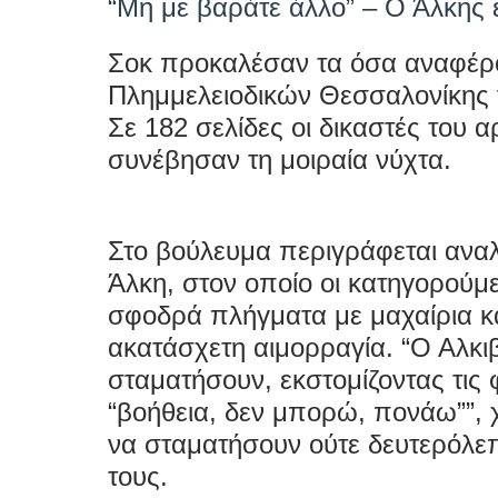
“Μη με βαράτε άλλο” – Ο Άλκης
Σοκ προκαλέσαν τα όσα αναφέρο
Πλημμελειοδικών Θεσσαλονίκης 
Σε
182 σελίδες
οι δικαστές του 
συνέβησαν τη μοιραία νύχτα.
Στο βούλευμα περιγράφεται αναλ
Άλκη
, στον οποίο οι κατηγορούμ
σφοδρά πλήγματα με μαχαίρια κα
ακατάσχετη αιμορραγία.
“Ο Αλκι
σταματήσουν, εκστομίζοντας τις 
“βοήθεια, δεν μπορώ, πονάω””
,
να σταματήσουν ούτε δευτερόλε
τους.