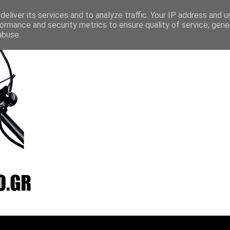
layer
Vradio
Live24
Streamee
Online Radio Box
eliver its services and to analyze traffic. Your IP address and 
ormance and security metrics to ensure quality of service, gen
abuse.