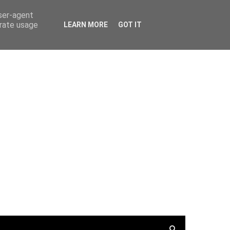
PortalRadio
Tunein.com
Keepone.net
user-agent
erate usage
LEARN MORE
GOT IT