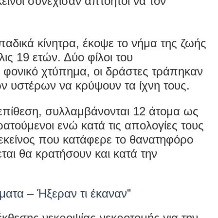
είνοι συνέχισαν απτόητοι να τον
παδικά κίνητρα, έκοψε το νήμα της ζωής
ις 19 ετών. Δύο φίλοι του
 φονικό χτύπημα, οι δράστες τράπηκαν
ν υστέρων να κρύψουν τα ίχνη τους.
 επίθεση, συλλαμβάνονται 12 άτομα ως
ρατούμενοι ενώ κατά τις απολογίες τους
ν εκείνος που κατάφερε το θανατηφόρο
αι θα κρατήσουν και κατά την
ματα – Ήξεραν τι έκαναν”
έκθεσης νεκροψίας-νεκροτομής για την